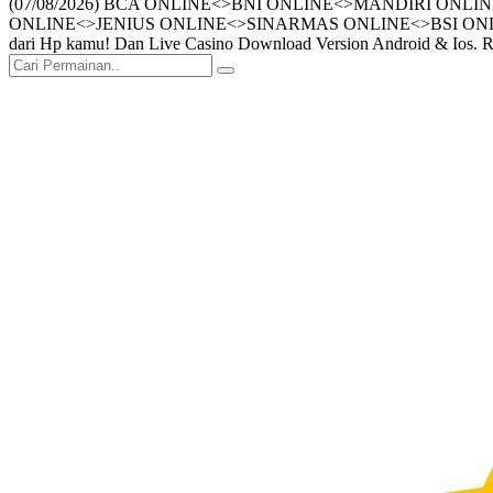
(07/08/2026)
BCA ONLINE<>BNI ONLINE<>MANDIRI ONLI
ONLINE<>JENIUS ONLINE<>SINARMAS ONLINE<>BSI O
dari Hp kamu! Dan Live Casino Download Version Android & Ios.