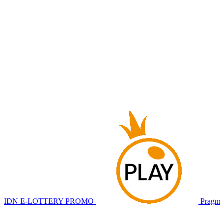
IDN E-LOTTERY
PROMO
Pragm