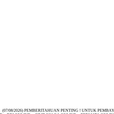
..
(07/08/2026)
PEMBERITAHUAN PENTING ! UNTUK PEMBAYA