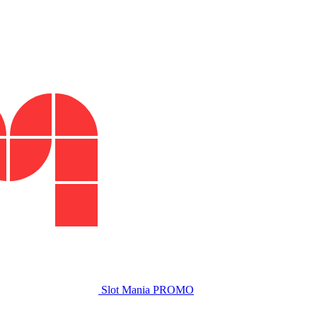
Slot Mania
PROMO