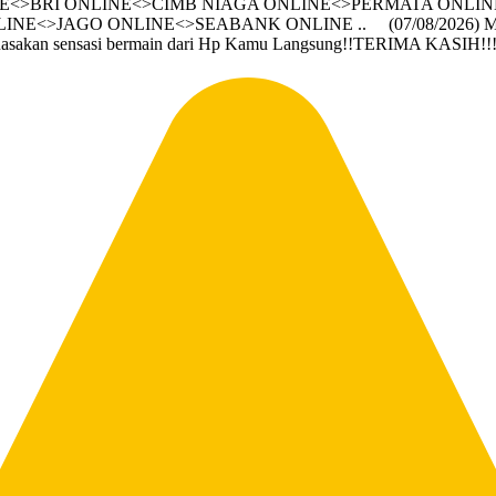
NE<>BRI ONLINE<>CIMB NIAGA ONLINE<>PERMATA ONL
NLINE<>JAGO ONLINE<>SEABANK ONLINE ..
(07/08/2026)
M
 Rasakan sensasi bermain dari Hp Kamu Langsung!!TERIMA KASIH!!