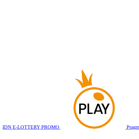
IDN E-LOTTERY
PROMO
Pragm