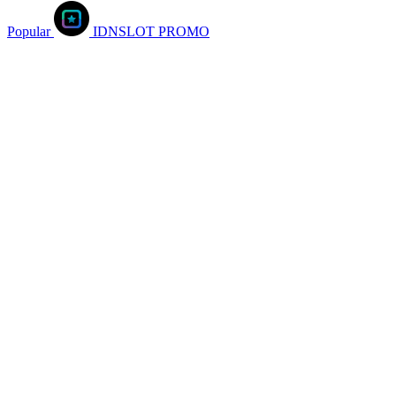
Popular
IDNSLOT
PROMO