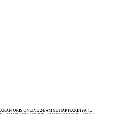
RAN QRIS ONLINE 24JAM SETIAP HARINYA ! ..