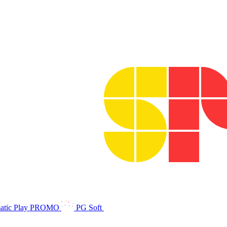
atic Play
PROMO
PG Soft