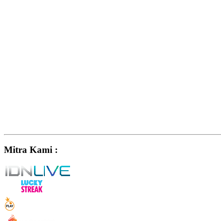
Mitra Kami :