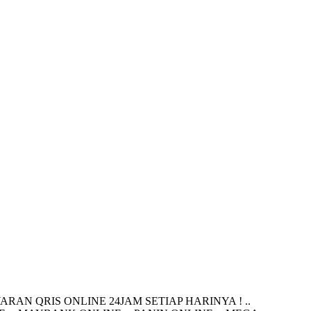
RAN QRIS ONLINE 24JAM SETIAP HARINYA ! ..