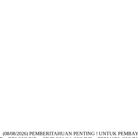
..
(08/08/2026)
PEMBERITAHUAN PENTING ! UNTUK PEMBAYA