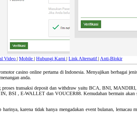
al Video
|
Mobile
|
Hubungi Kami
|
Link Alternatif
|
Anti-Blokir
promotor casino online pertama di Indonesia. Menyajikan berbagai jenis
kemenangan anda.
kung proses transaksi deposit dan withdraw yaitu BCA, BNI,
 E-WALLET dan VOUCER88. Kemudahan bermain akan semakin ter
ap harinya, karena tidak hanya mengadakan event bulanan, lemacau 