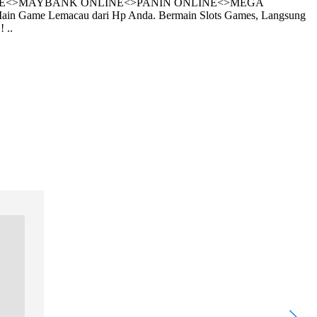
INE<>MAYBANK ONLINE<>PANIN ONLINE<>MEGA
ain Game Lemacau dari Hp Anda. Bermain Slots Games, Langsung
!! ..