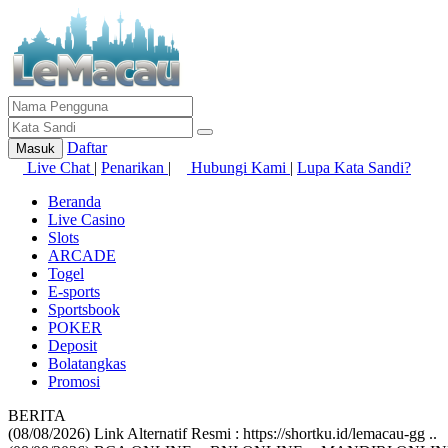
Daftar
Masuk
Live Chat
|
Penarikan
|
Hubungi Kami
|
Lupa Kata Sandi?
Beranda
Live Casino
Slots
ARCADE
Togel
E-sports
Sportsbook
POKER
Deposit
Bolatangkas
Promosi
BERITA
(08/08/2026)
Link Alternatif Resmi : https://shortku.id/lemacau-gg 